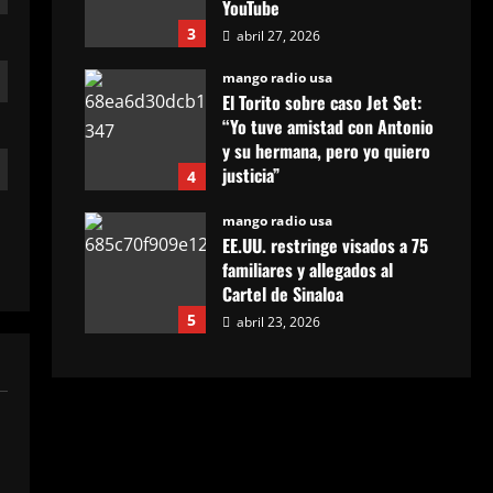
YouTube
3
abril 27, 2026
mango radio usa
El Torito sobre caso Jet Set:
“Yo tuve amistad con Antonio
y su hermana, pero yo quiero
justicia”
4
abril 23, 2026
mango radio usa
EE.UU. restringe visados a 75
familiares y allegados al
Cartel de Sinaloa
5
abril 23, 2026