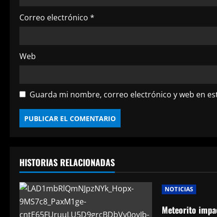
t
Correo electrónico
*
r
a
Web
d
a
Guarda mi nombre, correo electrónico y web en es
s
HISTORIAS RELACIONADAS
NOTICIAS
Meteorito impa