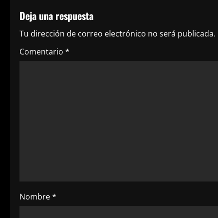
e
Deja una respuesta
g
Tu dirección de correo electrónico no será publicada.
a
Comentario
*
c
i
ó
n
d
e
e
Nombre
*
n