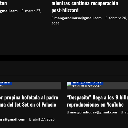
ton
mientras continúa recuperación
post-blizzard
gmail.com
marzo 27,
mangoradiousa@gmail.com
febrero 26,
2026
io usa
mango radio usa
 propina bofetada al padre
“Despacito” llega a los 9 bil
ma del Jet Set en el Palacio
reproducciones en YouTube
mangoradiousa@gmail.com
ab
usa@gmail.com
abril 27, 2026