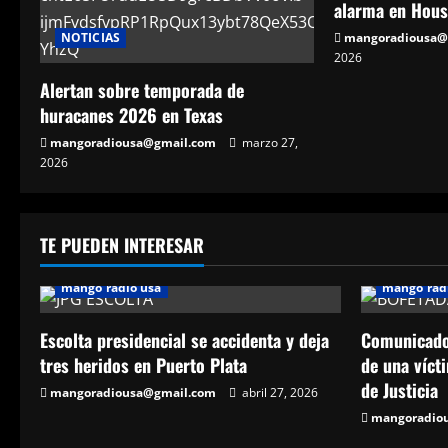
alarma en Hous
NOTICIAS
mangoradiousa@
2026
Alertan sobre temporada de
huracanes 2026 en Texas
mangoradiousa@gmail.com
marzo 27,
2026
TE PUEDEN INTERESAR
mango radio usa
mango rad
Escolta presidencial se accidenta y deja
Comunicador
tres heridos en Puerto Plata
de una vícti
de Justicia
mangoradiousa@gmail.com
abril 27, 2026
mangoradio