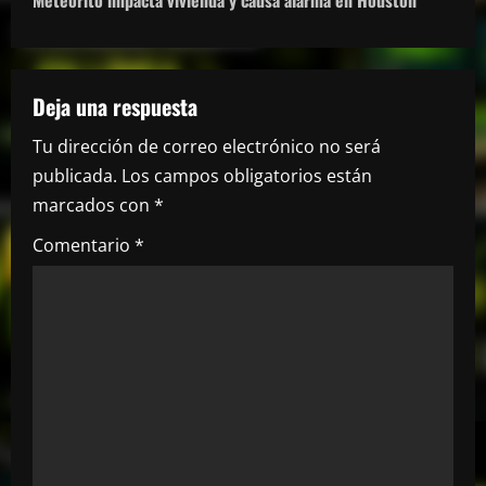
g
a
Deja una respuesta
c
Tu dirección de correo electrónico no será
i
publicada.
Los campos obligatorios están
marcados con
*
ó
Comentario
*
n
d
e
e
n