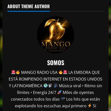
ABOUT THEME AUTHOR
SOMOS
MANGO RADIO USA
LA EMISORA QUE
mango radio usa
ESTÁ ROMPIENDO INTERNET EN ESTADOS UNIDOS
Escolta presidencial se accidenta y deja
Y LATINOAMÉRICA
Música viral • Ritmo sin
tres heridos en Puerto Plata
límites • Energía 24/7
Miles de oyentes
abril 27, 2026
2
conectados todos los días
Los hits que están
explotando los escuchas aquí primero
Si
mango radio usa