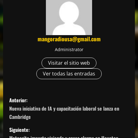
mangoradiousa@gmail.com
Administrator
Visitar el sitio web
Ver todas las entradas
N
Anterior:
a
Nueva iniciativa de IA y capacitación laboral se lanza en
Cambridge
v
Siguiente:
e
Meteorito impacta vivienda y causa alarma en Houston