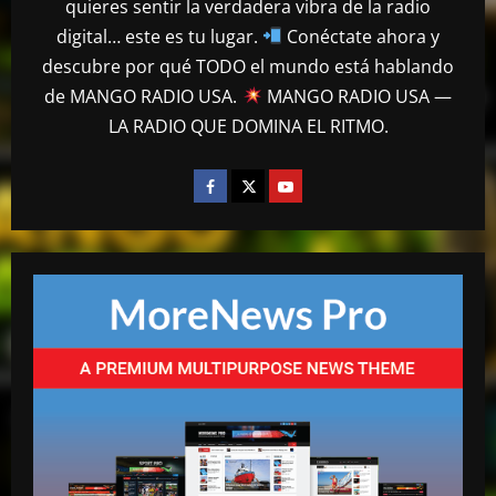
Comunicador propina bofetada al padre
quieres sentir la verdadera vibra de la radio
de una víctima del Jet Set en el Palacio
digital… este es tu lugar.
Conéctate ahora y
de Justicia
descubre por qué TODO el mundo está hablando
3
abril 27, 2026
de MANGO RADIO USA.
MANGO RADIO USA —
LA RADIO QUE DOMINA EL RITMO.
mango radio usa
“Despacito” llega a los 9 billones de
reproducciones en YouTube
abril 27, 2026
4
mango radio usa
El Torito sobre caso Jet Set: “Yo tuve
amistad con Antonio y su hermana, pero
yo quiero justicia”
5
abril 23, 2026
mango radio usa
EN VIVO DESDE LA ROMANA REPUBLICA
DOMINICANA