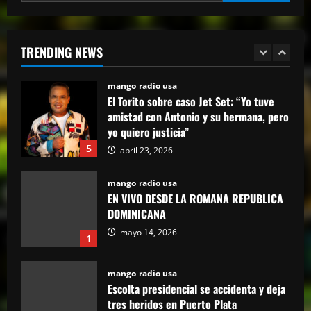
El Torito sobre caso Jet Set: “Yo tuve
amistad con Antonio y su hermana, pero
yo quiero justicia”
TRENDING NEWS
5
abril 23, 2026
mango radio usa
EN VIVO DESDE LA ROMANA REPUBLICA
DOMINICANA
mayo 14, 2026
1
mango radio usa
Escolta presidencial se accidenta y deja
tres heridos en Puerto Plata
abril 27, 2026
2
mango radio usa
Comunicador propina bofetada al padre
de una víctima del Jet Set en el Palacio