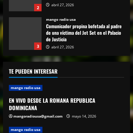
de Justicia
3
abril 27, 2026
mango radio usa
“Despacito” llega a los 9 billones de
reproducciones en YouTube
abril 27, 2026
4
mango radio usa
El Torito sobre caso Jet Set: “Yo tuve
TE PUEDEN INTERESAR
amistad con Antonio y su hermana, pero
yo quiero justicia”
5
abril 23, 2026
mango radio usa
EN VIVO DESDE LA ROMANA REPUBLICA
DOMINICANA
mangoradiousa@gmail.com
mayo 14, 2026
mango radio usa