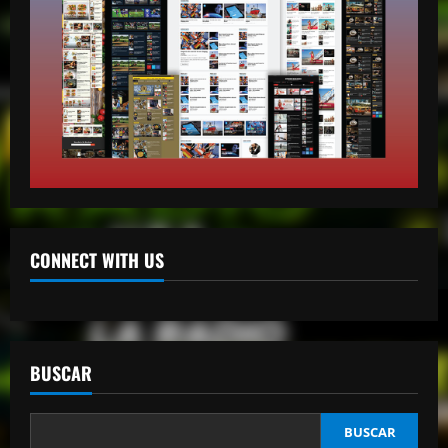
mayo 14, 2026
1
mango radio usa
Escolta presidencial se accidenta y deja
tres heridos en Puerto Plata
abril 27, 2026
2
mango radio usa
Comunicador propina bofetada al padre
de una víctima del Jet Set en el Palacio
de Justicia
CONNECT WITH US
3
abril 27, 2026
mango radio usa
“Despacito” llega a los 9 billones de
reproducciones en YouTube
BUSCAR
abril 27, 2026
4
BUSCAR
mango radio usa