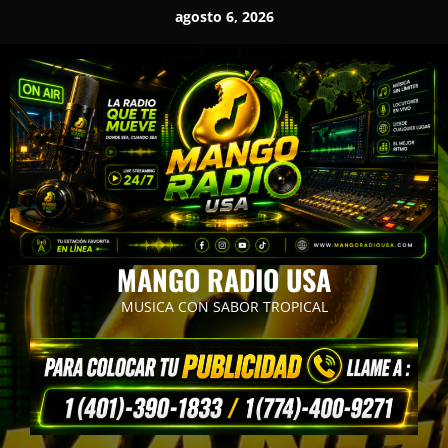
Saltar
agosto 6, 2026
al
contenido
MANGO RADIO USA
MUSICA CON SABOR TROPICAL