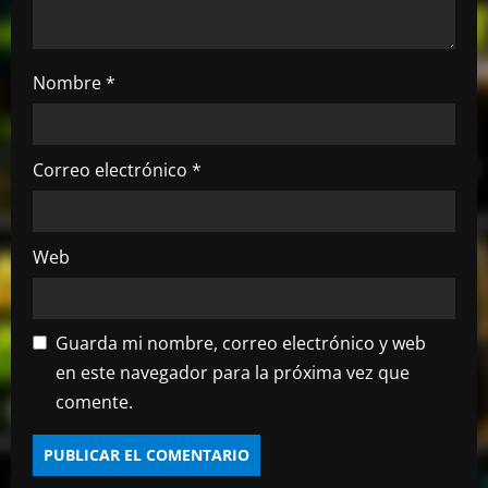
t
r
Nombre
*
a
d
Correo electrónico
*
a
s
Web
Guarda mi nombre, correo electrónico y web
en este navegador para la próxima vez que
comente.