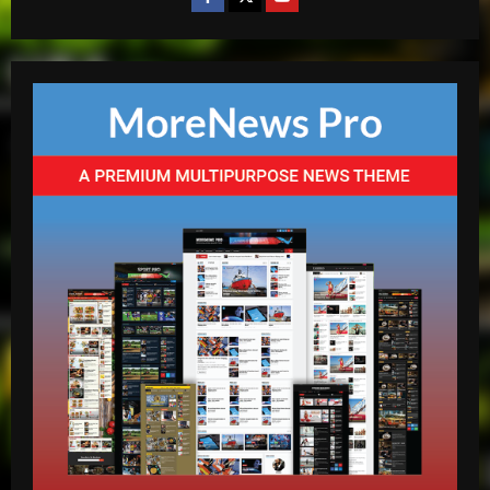
mango radio usa
Comunicador propina bofetada al padre
de una víctima del Jet Set en el Palacio
de Justicia
2
abril 27, 2026