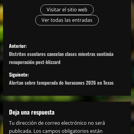
Visitar el sitio web
Ver todas las entradas
N
Anterior:
a
Distritos escolares cancelan clases mientras continúa
recuperación post-blizzard
v
Siguiente:
e
Alertan sobre temporada de huracanes 2026 en Texas
g
a
Deja una respuesta
c
Tu dirección de correo electrónico no será
i
publicada.
Los campos obligatorios están