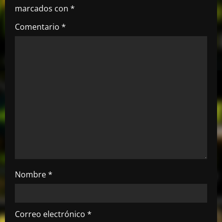
marcados con
*
ó
Comentario
*
n
d
e
e
n
t
r
Nombre
*
a
d
Correo electrónico
*