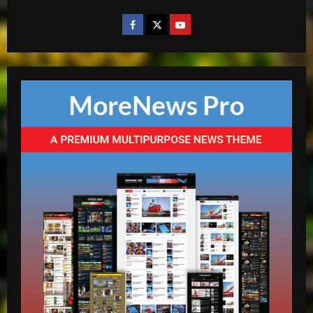
“Despacito” llega a los 9 billones de
reproducciones en YouTube
abril 27, 2026
4
mango radio usa
El Torito sobre caso Jet Set: “Yo tuve
amistad con Antonio y su hermana, pero
yo quiero justicia”
5
abril 23, 2026
mango radio usa
EN VIVO DESDE LA ROMANA REPUBLICA
DOMINICANA
mayo 14, 2026
1
mango radio usa
Escolta presidencial se accidenta y deja
tres heridos en Puerto Plata