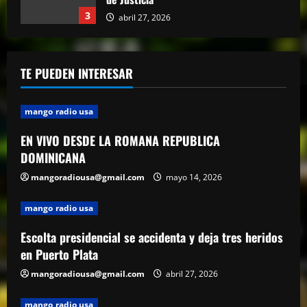
abril 27, 2026
4
mango radio usa
El Torito sobre caso Jet Set: “Yo tuve
TE PUEDEN INTERESAR
amistad con Antonio y su hermana, pero
yo quiero justicia”
5
abril 23, 2026
mango radio usa
EN VIVO DESDE LA ROMANA REPUBLICA
DOMINICANA
mangoradiousa@gmail.com
mayo 14, 2026
mango radio usa
Escolta presidencial se accidenta y deja tres heridos
en Puerto Plata
mangoradiousa@gmail.com
abril 27, 2026
mango radio usa