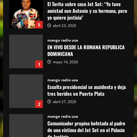
mango radio usa
EN VIVO DESDE LA ROMANA REPUBLICA
DOMINICANA
mayo 14, 2026
1
mango radio usa
Escolta presidencial se accidenta y deja
tres heridos en Puerto Plata
abril 27, 2026
2
mango radio usa
Comunicador propina bofetada al padre
de una víctima del Jet Set en el Palacio
de Justicia
3
abril 27, 2026
mango radio usa
“Despacito” llega a los 9 billones de
reproducciones en YouTube