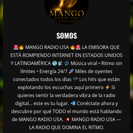
SOMOS
MANGO RADIO USA
LA EMISORA QUE
mango radio usa
ESTÁ ROMPIENDO INTERNET EN ESTADOS UNIDOS
Escolta presidencial se accidenta y deja
Y LATINOAMÉRICA
Música viral • Ritmo sin
tres heridos en Puerto Plata
límites • Energía 24/7
Miles de oyentes
abril 27, 2026
2
conectados todos los días
Los hits que están
explotando los escuchas aquí primero
Si
mango radio usa
Comunicador propina bofetada al padre
quieres sentir la verdadera vibra de la radio
de una víctima del Jet Set en el Palacio
digital… este es tu lugar.
Conéctate ahora y
de Justicia
descubre por qué TODO el mundo está hablando
3
abril 27, 2026
de MANGO RADIO USA.
MANGO RADIO USA —
LA RADIO QUE DOMINA EL RITMO.
mango radio usa