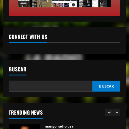
abril 27, 2026
2
mango radio usa
Comunicador propina bofetada al padre
de una víctima del Jet Set en el Palacio
de Justicia
CONNECT WITH US
3
abril 27, 2026
mango radio usa
“Despacito” llega a los 9 billones de
reproducciones en YouTube
BUSCAR
abril 27, 2026
4
BUSCAR
mango radio usa
El Torito sobre caso Jet Set: “Yo tuve
amistad con Antonio y su hermana, pero
yo quiero justicia”
TRENDING NEWS
5
abril 23, 2026