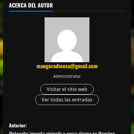
ACERCA DEL AUTOR
mangoradiousa@gmail.com
Administrator
Visitar el sitio web
Ver todas las entradas
N
Anterior:
Meteorito impacta vivienda y causa alarma en Houston