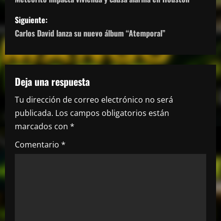
a
v
Siguiente:
Carlos David lanza su nuevo álbum “Atemporal”
e
g
a
Deja una respuesta
Tu dirección de correo electrónico no será
c
publicada.
Los campos obligatorios están
i
marcados con
*
ó
Comentario
*
n
d
e