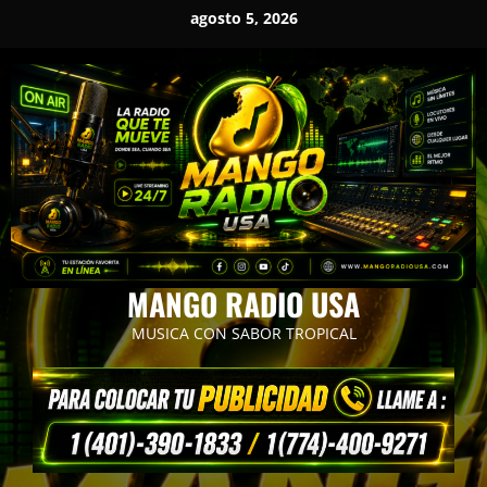
Saltar
agosto 5, 2026
al
contenido
MANGO RADIO USA
MUSICA CON SABOR TROPICAL