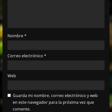
e
n
t
r
Nombre
*
a
d
Correo electrónico
*
a
s
Web
Guarda mi nombre, correo electrónico y web
en este navegador para la próxima vez que
comente.