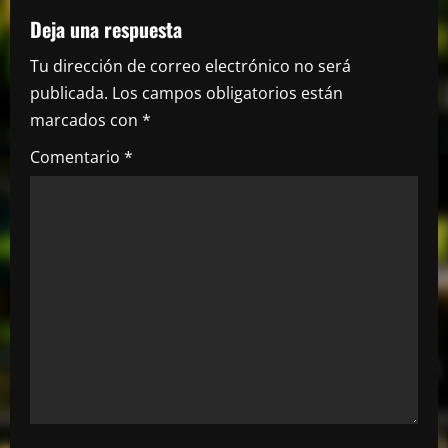
a
Deja una respuesta
c
Tu dirección de correo electrónico no será
i
publicada.
Los campos obligatorios están
marcados con
*
ó
Comentario
*
n
d
e
e
n
t
r