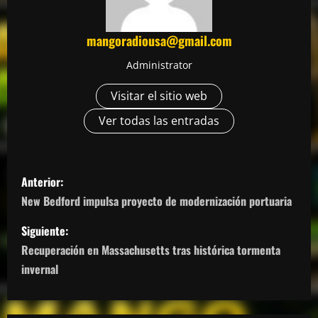
mangoradiousa@gmail.com
Administrator
Visitar el sitio web
Ver todas las entradas
N
Anterior:
a
New Bedford impulsa proyecto de modernización portuaria
v
Siguiente:
Recuperación en Massachusetts tras histórica tormenta
e
invernal
g