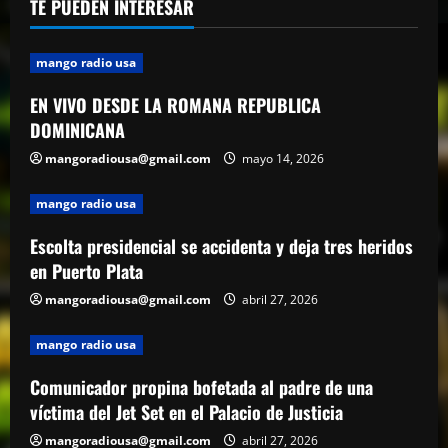
TE PUEDEN INTERESAR
mango radio usa
“Despacito” llega a los 9 billones de
reproducciones en YouTube
mango radio usa
abril 27, 2026
4
EN VIVO DESDE LA ROMANA REPUBLICA
DOMINICANA
mango radio usa
El Torito sobre caso Jet Set: “Yo tuve
mangoradiousa@gmail.com
mayo 14, 2026
amistad con Antonio y su hermana, pero
yo quiero justicia”
mango radio usa
5
abril 23, 2026
Escolta presidencial se accidenta y deja tres heridos
en Puerto Plata
mangoradiousa@gmail.com
abril 27, 2026
mango radio usa
Comunicador propina bofetada al padre de una
víctima del Jet Set en el Palacio de Justicia
mangoradiousa@gmail.com
abril 27, 2026