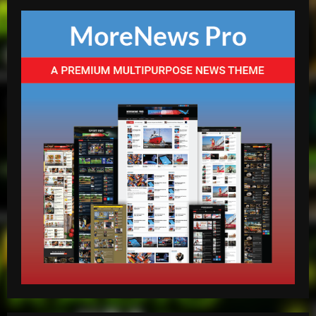
3
abril 27, 2026
mango radio usa
“Despacito” llega a los 9 billones de
reproducciones en YouTube
abril 27, 2026
4
mango radio usa
El Torito sobre caso Jet Set: “Yo tuve
amistad con Antonio y su hermana, pero
yo quiero justicia”
5
abril 23, 2026
mango radio usa
EN VIVO DESDE LA ROMANA REPUBLICA
DOMINICANA
mayo 14, 2026
1
mango radio usa