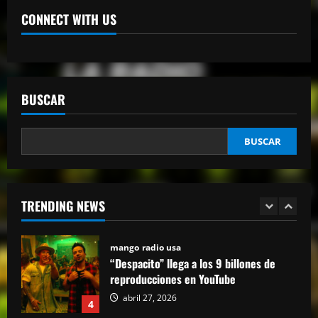
Escolta presidencial se accidenta y deja
CONNECT WITH US
tres heridos en Puerto Plata
abril 27, 2026
2
mango radio usa
BUSCAR
Comunicador propina bofetada al padre
de una víctima del Jet Set en el Palacio
de Justicia
BUSCAR
3
abril 27, 2026
mango radio usa
“Despacito” llega a los 9 billones de
TRENDING NEWS
reproducciones en YouTube
abril 27, 2026
4
mango radio usa
El Torito sobre caso Jet Set: “Yo tuve
amistad con Antonio y su hermana, pero
yo quiero justicia”