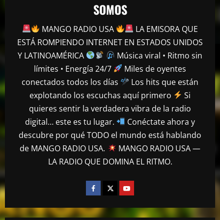
SOMOS
MANGO RADIO USA
LA EMISORA QUE
ESTÁ ROMPIENDO INTERNET EN ESTADOS UNIDOS
Y LATINOAMÉRICA
Música viral • Ritmo sin
límites • Energía 24/7
Miles de oyentes
conectados todos los días
Los hits que están
explotando los escuchas aquí primero
Si
quieres sentir la verdadera vibra de la radio
digital… este es tu lugar.
Conéctate ahora y
mango radio usa
Escolta presidencial se accidenta y deja
descubre por qué TODO el mundo está hablando
tres heridos en Puerto Plata
de MANGO RADIO USA.
MANGO RADIO USA —
abril 27, 2026
2
LA RADIO QUE DOMINA EL RITMO.
mango radio usa
Comunicador propina bofetada al padre
de una víctima del Jet Set en el Palacio
de Justicia