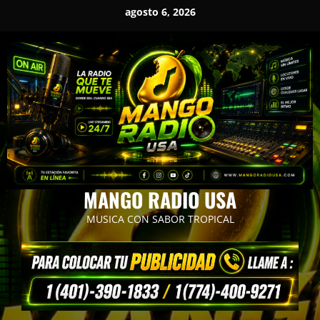
Saltar
agosto 6, 2026
al
contenido
MANGO RADIO USA
MUSICA CON SABOR TROPICAL