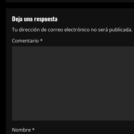
e
Deja una respuesta
g
Tu dirección de correo electrónico no será publicada.
a
Comentario
*
c
i
ó
n
d
e
e
Nombre
*