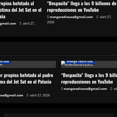
opina bofetada al
“Despacito” llega a los 9 billones de
ctima del Jet Set en el
reproducciones en YouTube
cia
mangoradiousa@gmail.com
abril 27,
2026
gmail.com
abril 27,
io usa
mango radio usa
 propina bofetada al padre
“Despacito” llega a los 9 bil
ma del Jet Set en el Palacio
reproducciones en YouTube
mangoradiousa@gmail.com
ab
usa@gmail.com
abril 27, 2026