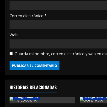
n
t
Correo electrónico
*
r
a
Web
d
a
Guarda mi nombre, correo electrónico y web en es
s
HISTORIAS RELACIONADAS
mango radio usa
mango radio u