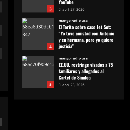
YouTube
3
abril 27, 2026
mango radio usa
El Torito sobre caso Jet Set:
“Yo tuve amistad con Antonio
y su hermana, pero yo quiero
justicia”
4
abril 23, 2026
mango radio usa
EE.UU. restringe visados a 75
familiares y allegados al
Cartel de Sinaloa
5
abril 23, 2026