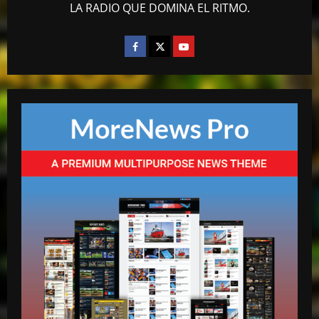
LA RADIO QUE DOMINA EL RITMO.
mango radio usa
“Despacito” llega a los 9 billones de
reproducciones en YouTube
abril 27, 2026
4
mango radio usa
El Torito sobre caso Jet Set: “Yo tuve
amistad con Antonio y su hermana, pero
yo quiero justicia”
5
abril 23, 2026
mango radio usa
EN VIVO DESDE LA ROMANA REPUBLICA
DOMINICANA
mayo 14, 2026
1
mango radio usa
Escolta presidencial se accidenta y deja