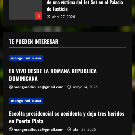
reproducciones en YouTube
abril 27, 2026
4
mango radio usa
El Torito sobre caso Jet Set: “Yo tuve
TE PUEDEN INTERESAR
amistad con Antonio y su hermana, pero
yo quiero justicia”
5
abril 23, 2026
mango radio usa
EN VIVO DESDE LA ROMANA REPUBLICA
DOMINICANA
mangoradiousa@gmail.com
mayo 14, 2026
mango radio usa
Escolta presidencial se accidenta y deja tres heridos
en Puerto Plata
mangoradiousa@gmail.com
abril 27, 2026