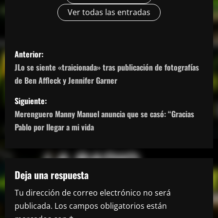
Ver todas las entradas
N
Anterior:
a
JLo se siente «traicionada» tras publicación de fotografías
de Ben Affleck y Jennifer Garner
v
Siguiente:
e
Merenguero Manny Manuel anuncia que se casó: “Gracias
g
Pablo por llegar a mi vida
a
c
Deja una respuesta
i
Tu dirección de correo electrónico no será
publicada.
Los campos obligatorios están
ó