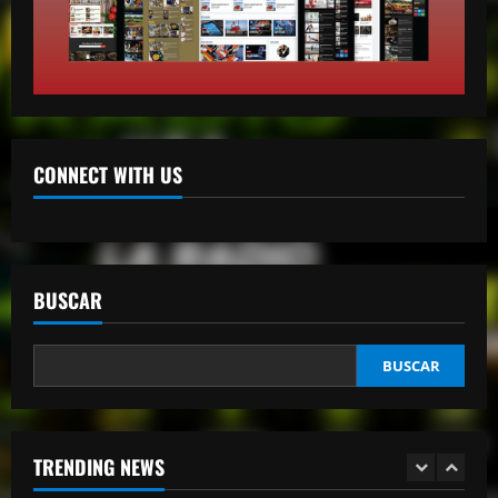
tres heridos en Puerto Plata
abril 27, 2026
2
mango radio usa
Comunicador propina bofetada al padre
de una víctima del Jet Set en el Palacio
de Justicia
CONNECT WITH US
3
abril 27, 2026
mango radio usa
“Despacito” llega a los 9 billones de
reproducciones en YouTube
BUSCAR
abril 27, 2026
4
BUSCAR
mango radio usa
El Torito sobre caso Jet Set: “Yo tuve
amistad con Antonio y su hermana, pero
yo quiero justicia”
TRENDING NEWS
5
abril 23, 2026