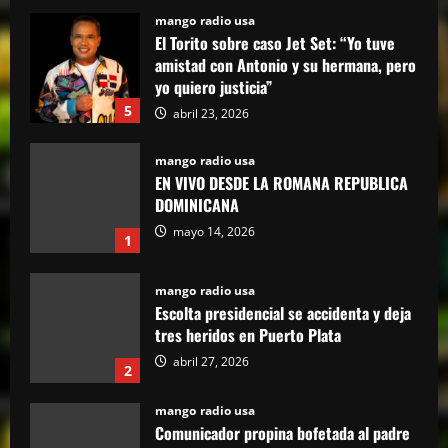
mango radio usa
EN VIVO DESDE LA ROMANA REPUBLICA
DOMINICANA
mayo 14, 2026
1
mango radio usa
Escolta presidencial se accidenta y deja
tres heridos en Puerto Plata
abril 27, 2026
2
mango radio usa
Comunicador propina bofetada al padre
de una víctima del Jet Set en el Palacio
de Justicia
3
abril 27, 2026
mango radio usa
“Despacito” llega a los 9 billones de