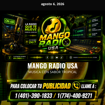
Saltar
agosto 6, 2026
al
contenido
MANGO RADIO USA
MUSICA CON SABOR TROPICAL