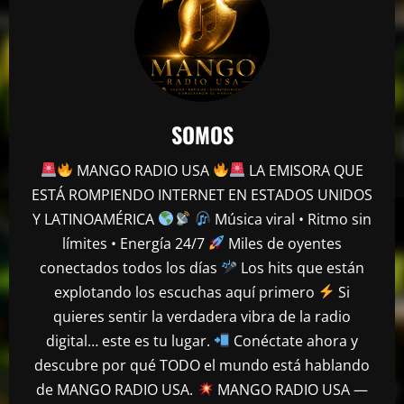
SOMOS
MANGO RADIO USA
LA EMISORA QUE
mango radio usa
ESTÁ ROMPIENDO INTERNET EN ESTADOS UNIDOS
Escolta presidencial se accidenta y deja
Y LATINOAMÉRICA
Música viral • Ritmo sin
tres heridos en Puerto Plata
límites • Energía 24/7
Miles de oyentes
abril 27, 2026
2
conectados todos los días
Los hits que están
explotando los escuchas aquí primero
Si
mango radio usa
Comunicador propina bofetada al padre
quieres sentir la verdadera vibra de la radio
de una víctima del Jet Set en el Palacio
digital… este es tu lugar.
Conéctate ahora y
de Justicia
descubre por qué TODO el mundo está hablando
3
abril 27, 2026
de MANGO RADIO USA.
MANGO RADIO USA —