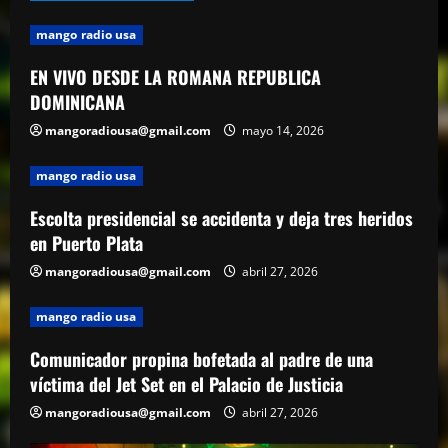
yo quiero justicia”
5
abril 23, 2026
mango radio usa
EN VIVO DESDE LA ROMANA REPUBLICA
mango radio usa
EN VIVO DESDE LA ROMANA REPUBLICA
DOMINICANA
DOMINICANA
mangoradiousa@gmail.com
mayo 14, 2026
mayo 14, 2026
1
mango radio usa
mango radio usa
Escolta presidencial se accidenta y deja tres heridos
Escolta presidencial se accidenta y deja
en Puerto Plata
tres heridos en Puerto Plata
mangoradiousa@gmail.com
abril 27, 2026
abril 27, 2026
2
mango radio usa
mango radio usa
Comunicador propina bofetada al padre
Comunicador propina bofetada al padre de una
de una víctima del Jet Set en el Palacio
víctima del Jet Set en el Palacio de Justicia
de Justicia
mangoradiousa@gmail.com
abril 27, 2026
3
abril 27, 2026