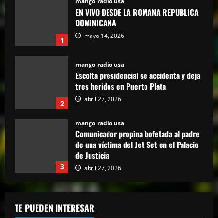
mango radio usa
Escolta presidencial se accidenta y deja
tres heridos en Puerto Plata
abril 27, 2026
2
mango radio usa
Comunicador propina bofetada al padre
de una víctima del Jet Set en el Palacio
de Justicia
3
abril 27, 2026
mango radio usa
“Despacito” llega a los 9 billones de
reproducciones en YouTube
abril 27, 2026
4
mango radio usa
El Torito sobre caso Jet Set: “Yo tuve
TE PUEDEN INTERESAR
amistad con Antonio y su hermana, pero