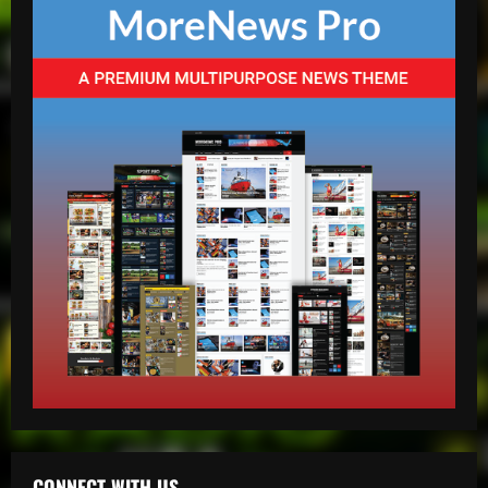
mango radio usa
Escolta presidencial se accidenta y deja
tres heridos en Puerto Plata
abril 27, 2026
2
mango radio usa
Comunicador propina bofetada al padre
de una víctima del Jet Set en el Palacio
de Justicia
CONNECT WITH US