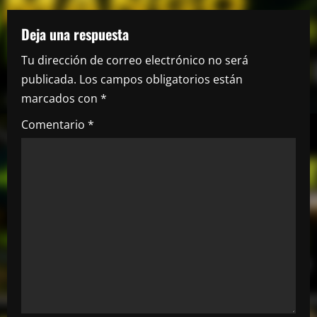
a
c
Deja una respuesta
i
Tu dirección de correo electrónico no será
publicada.
Los campos obligatorios están
ó
marcados con
*
n
Comentario
*
d
e
e
n
t
r