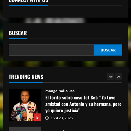
3
abril 27, 2026
mango radio usa
“Despacito” llega a los 9 billones de
reproducciones en YouTube
BUSCAR
abril 27, 2026
4
BUSCAR
mango radio usa
El Torito sobre caso Jet Set: “Yo tuve
amistad con Antonio y su hermana, pero
yo quiero justicia”
TRENDING NEWS
5
abril 23, 2026
mango radio usa
EN VIVO DESDE LA ROMANA REPUBLICA
DOMINICANA
mayo 14, 2026
1