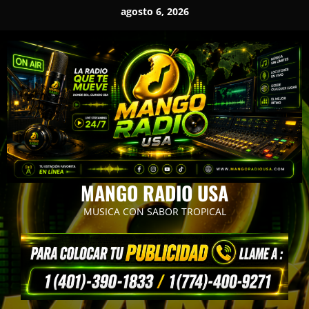
Saltar
agosto 6, 2026
al
contenido
MANGO RADIO USA
MUSICA CON SABOR TROPICAL