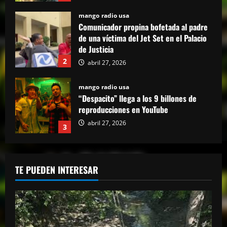
2
abril 27, 2026
mango radio usa
“Despacito” llega a los 9 billones de
reproducciones en YouTube
abril 27, 2026
3
mango radio usa
El Torito sobre caso Jet Set: “Yo tuve
amistad con Antonio y su hermana, pero
yo quiero justicia”
4
abril 23, 2026
mango radio usa
TE PUEDEN INTERESAR
EE.UU. restringe visados a 75 familiares
y allegados al Cartel de Sinaloa
abril 23, 2026
5