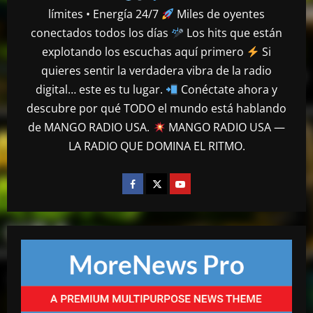
de una víctima del Jet Set en el Palacio
límites • Energía 24/7
Miles de oyentes
de Justicia
conectados todos los días
Los hits que están
2
abril 27, 2026
explotando los escuchas aquí primero
Si
quieres sentir la verdadera vibra de la radio
mango radio usa
“Despacito” llega a los 9 billones de
digital… este es tu lugar.
Conéctate ahora y
reproducciones en YouTube
descubre por qué TODO el mundo está hablando
abril 27, 2026
de MANGO RADIO USA.
MANGO RADIO USA —
3
LA RADIO QUE DOMINA EL RITMO.
mango radio usa
El Torito sobre caso Jet Set: “Yo tuve
amistad con Antonio y su hermana, pero
yo quiero justicia”
4
abril 23, 2026
mango radio usa
EE.UU. restringe visados a 75 familiares
y allegados al Cartel de Sinaloa
abril 23, 2026
5