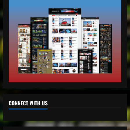
mango radio usa
Escolta presidencial se accidenta y deja
tres heridos en Puerto Plata
abril 27, 2026
1
mango radio usa
Comunicador propina bofetada al padre
de una víctima del Jet Set en el Palacio
de Justicia
2
abril 27, 2026
mango radio usa
“Despacito” llega a los 9 billones de
reproducciones en YouTube
CONNECT WITH US
abril 27, 2026
3
mango radio usa
El Torito sobre caso Jet Set: “Yo tuve