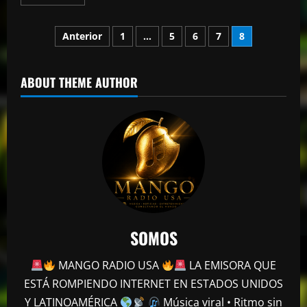
más
acerca
de
Paginación
Imponen
Anterior
1
…
5
6
7
8
garantía
económica
de
a
«El
Sujeto»
ABOUT THEME AUTHOR
entradas
SOMOS
MANGO RADIO USA
LA EMISORA QUE
mango radio usa
ESTÁ ROMPIENDO INTERNET EN ESTADOS UNIDOS
Comunicador propina bofetada al padre
Y LATINOAMÉRICA
Música viral • Ritmo sin