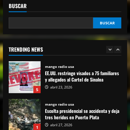
BUSCAR
amistad con Antonio y su hermana, pero
yo quiero justicia”
4
abril 23, 2026
BUSCAR
mango radio usa
EE.UU. restringe visados a 75 familiares
y allegados al Cartel de Sinaloa
TRENDING NEWS
abril 23, 2026
5
mango radio usa
Escolta presidencial se accidenta y deja
tres heridos en Puerto Plata
abril 27, 2026
1
mango radio usa
Comunicador propina bofetada al padre
de una víctima del Jet Set en el Palacio
de Justicia